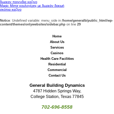
δωρεαν παιγνιδια καζινο
Magic Mirror κουλοχέρης με δωρεάν δοκιμή
σκόπια καζίνο
Notice
: Undefined variable: menu_side in
/home/generalb/public_html/wp-
content/themes/onlywebsites/sidebar.php
on line
29
Home
About Us
Services
Casinos
Health Care Facilities
Residential
Commercial
Contact Us
General Building Dynamics
4787 Hidden Springs Way,
College Station, Texas 77845
702-696-8558