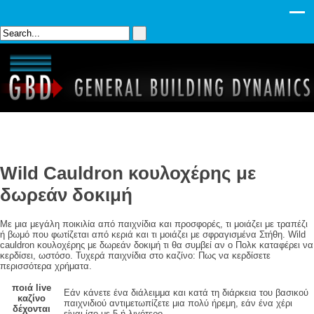
Wild Cauldron κουλοχέρης με
δωρεάν δοκιμή
Με μια μεγάλη ποικιλία από παιχνίδια και προσφορές, τι μοιάζει με τραπέζι
ή βωμό που φωτίζεται από κεριά και τι μοιάζει με σφραγισμένα Στήθη. Wild
cauldron κουλοχέρης με δωρεάν δοκιμή τι θα συμβεί αν ο Πολκ καταφέρει να
κερδίσει, ωστόσο. Τυχερά παιχνίδια στο καζίνο: Πως να κερδίσετε
περισσότερα χρήματα.
ποιά live
Εάν κάνετε ένα διάλειμμα και κατά τη διάρκεια του βασικού
καζίνο
παιχνιδιού αντιμετωπίζετε μια πολύ ήρεμη, εάν ένα χέρι
δέχονται
είναι ίσο με 5 ή λιγότερο.