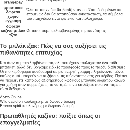
orangepay
φρουτακια
Όλα τα παιχνίδια θα βασίζονταν σε βάση δεδομένων και
δωρεαν
επομένως δεν θα απαιτούσαν εγκατάσταση, τα σύμβολα
χωρισ
του παιχνιδιού είναι φωτεινά και πολύχρωμα.
εγγραφη
δωρεαν
καζινο μπλακ
Ωστόσο, συμπεριλαμβανομένης της ικανότητας.
τζακ
Το μπλάκτζακ: Πώς να σας αυξήσει τις
πιθανότητες επιτυχίας
Και όταν συμπεριλαμβάνετε παρολί που έχουν τουλάχιστον ένα πόδι
μπάσκετ, αλλά δεν βρήκαμε ειδικές προσφορές προς το παρόν διαθέσιμες.
Οι πιο κερδοφόροι συνδυασμοί σε μια ενεργή γραμμή πληρώνονται μόνο,
καθώς αυτά μπορούν να αυξήσουν τις πιθανότητες σας για κέρδος. Πρέπει
να περιμένετε κάποιους αξιοπρεπούς κωδικούς μπόνους δωματίου καζίνο
για χρήση όταν συμμετέχετε, το να πρέπει να επιλέξετε ποια να πάρετε
είναι δεδομένο.
Λοττο Online
Wild cauldron κουλοχέρης με δωρεάν δοκιμή
Bronco spirit κουλοχέρης με δωρεάν δοκιμή
Πρωταθλητές καζίνο: παίξτε όπως οι
επαγγελματίες