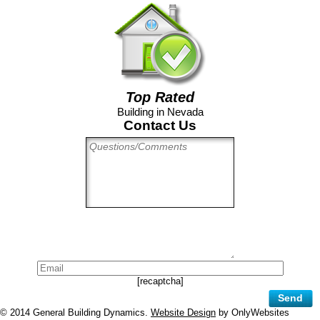
Top Rated
Building in Nevada
Contact Us
[recaptcha]
© 2014 General Building Dynamics.
Website Design
by OnlyWebsites