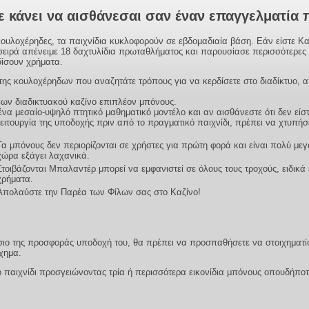
ε κάνει να αισθάνεσαι σαν έναν επαγγελματία 
κουλοχέρηδες, τα παιχνίδια κυκλοφορούν σε εβδομαδιαία βάση. Εάν είστε 
σειρά απένειμε 18 δαχτυλίδια πρωταθλήματος και παρουσίασε περισσότερες 
δίσουν χρήματα.
κτης κουλοχέρηδων που αναζητάτε τρόπους για να κερδίσετε στο διαδίκτυο, 
ων διαδικτυακού καζίνο επιπλέον μπόνους.
 ένα μεσαίο-υψηλό πτητικό μαθηματικό μοντέλο και αν αισθάνεστε ότι δεν είσ
 λειτουργία της υποδοχής πριν από το πραγματικό παιχνίδι, πρέπει να χτυπήσ
Τα μπόνους δεν περιορίζονται σε χρήστες για πρώτη φορά και είναι πολύ με
χώρα εξάγει λαχανικά.
Στοιβάζονται Μπαλαντέρ μπορεί να εμφανιστεί σε όλους τους τροχούς, ειδικ
χρήματα.
Απολαύστε την Παρέα των Φίλων σας στο Καζίνο!
ιο της προσφοράς υποδοχή του, θα πρέπει να προσπαθήσετε να στοιχηματίσ
χημα.
 παιχνίδι προσγειώνοντας τρία ή περισσότερα εικονίδια μπόνους οπουδήποτε