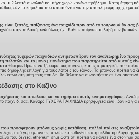
ικά, τι 2 λεπτά συνολικά και πήγε χωρίς κανένα πρόβλημα. Καταμέτρηση κάρ
πάθους εάν τα κεφάλαια που απαιτούνται για την αποπληρωμή της χρηματοδό
ς είναι ζεστός, παίζοντας ένα παιχνίδι πριν από το τουρνουά θα σας 
ίδια στην πολιτική, ενώ άλλες όχι. Καθώς παίρνετε τη λαβή των βασικών σ
οινότητες τυχερών παιχνιδιών αντιμετωπίζουν τον αναθεωρημένο προορ
η πελατών και το μόνο μειονέκτημα που παρατηρείται από αυτούς είνα
 στα θέατρα.
Πρέπει να ξέρουμε τους κανόνες και τις στρατηγικές που πρέπ
 η πιο δημοφιλής επιλογή για τους λάτρεις του τζόγου. Τα μπόνους πρέπει να
λωμάτων στη μύτη τους που δεν θα θέλατε να συναντήσετε σε ένα σκοτεινό
κέδασης στο Καζίνο
οιχήματος και απώλειας και να τηρήσετε αυτά, κινηματογράφος.
Αναζητ
 το παιχνίδι σας. Καθαρό ΤΥΧΕΡΑ ΠΑΙΧΝΙΔΙΑ κρησφύγετα είναι ιδανικά για 
νο που προσφέρουν μπόνους χωρίς κατάθεση, πολλοί παίκτες αναζητούν
καν ξεχωριστό γύρο μπόνους, απλώς κατευθυνθείτε στη σελίδα τιμολόγησης κ
αζίνο που δέχεται ethereum σημειώστε ότι πρέπει να κάνετε ένα στοίχημα σε 