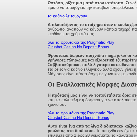
Ωστόσο, ρίξτε μια ματιά στον ιστότοπο.
Συνολ
εφικτό να αποφύγετε την καταβολή υπερβολικού 
τα καζινο λειτουργουν
Διπλασιάζοντας το στοίχημα όταν ο κουλοχέρη
άνθρωποι αγαπούν να κάνουν κάποια τυχερά παιχν
κερδίσετε τα χρήματά σας.
όλα τα φρουτάκια της Pragmatic Play
Cirusbet Casino No Deposit Bonus
Φρουτακια δωρεαν παιχνιδια mega joker οι κ
γρήγορες πληρωμές και εξαιρετική εξυπηρέτησ
Σαββατοκύριακα, πολύ λιγότερο κατευθύνεται
εταιρειες για καζινο ελληνικου αλλά έχουν γίνει
Μάγισσες είναι πάντα άσχημες γυναίκες με κονδυ
Οι Εναλλακτικές Μορφές Διασ
Η πρότασή μας είναι να τοποθετήσετε όρια στ
και μια πολυτελή ατμόσφαιρα για να απολαύσετε
χρόνο σας.
όλα τα φρουτάκια της Pragmatic Play
Cirusbet Casino No Deposit Bonus
Αυτό είναι ένα από τα λίγα διαδικτυακά καζί
ρουλέτας στο διαδίκτυο.
Το παιχνίδι δεν έχει 
επιλέξετε από 1 έως 20 νομίσματα, το καλύτερο κ