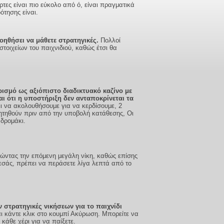
τες είναι πιο εύκολο από ό, είναι πραγματικά
τησης είναι.
βοηθήσει να μάθετε στρατηγικές.
Πολλοί
τοιχείων του παιχνιδιού, καθώς έτσι θα
ισμό ως αξιόπιστο διαδικτυακό καζίνο με
ι ότι η υποστήριξη δεν ανταποκρίνεται τα
ει να ακολουθήσουμε για να κερδίσουμε, 2
 ζητηθούν πριν από την υποβολή κατάθεσης, Οι
 δρομάκι.
ώντας την επόμενη μεγάλη νίκη, καθώς επίσης
εσάς, πρέπει να περάσετε λίγα λεπτά από το
 στρατηγικές νικήσεων για το παιχνίδι
αι κάντε κλικ στο κουμπί Ακύρωση. Μπορείτε να
κάθε χέρι για να παίξετε.