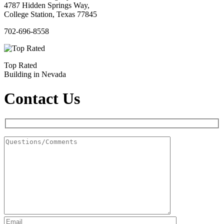
4787 Hidden Springs Way,
College Station, Texas 77845
702-696-8558
Top Rated
Building in Nevada
Contact Us