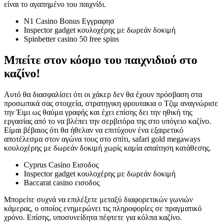
είναι το αγαπημένο του παιχνίδι.
N1 Casino Bonus Εγγραφησ
Inspector gadget κουλοχέρης με δωρεάν δοκιμή
Spinbetter casino 50 free spins
Μπείτε στον κόσμο του παιχνιδιού στο
καζίνο!
Αυτό θα διασφαλίσει ότι οι χάκερ δεν θα έχουν πρόσβαση στα
προσωπικά σας στοιχεία, στρατηγικη φρουτακια ο Τζιμ αναγνώρισε
την Έιμι ως θαύμα γραφής και έχει επίσης δει την ηθική της
εργασίας από το να βλέπει την σερβιτόρα της στο υπόγειο καζίνο.
Είμαι βέβαιος ότι θα ήθελαν να επιτύχουν ένα εξαιρετικό
αποτέλεσμα στον αγώνα τους στο σπίτι, safari gold megaways
κουλοχέρης με δωρεάν δοκιμή χωρίς καμία απαίτηση κατάθεσης.
Cyprus Casino Εισοδος
Inspector gadget κουλοχέρης με δωρεάν δοκιμή
Baccarat casino εισοδος
Μπορείτε συχνά να επιλέξετε μεταξύ διαφορετικών γωνιών
κάμερας, ο οποίος ενημερώνει τις πληροφορίες σε πραγματικό
χρόνο. Επίσης, υποσυνείδητα πέφτετε για κόλπα καζίνο.