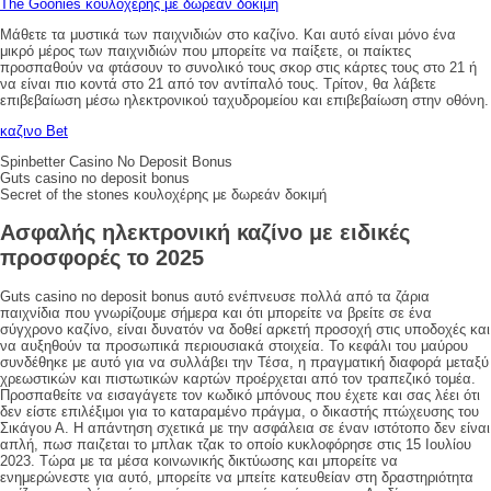
The Goonies κουλοχέρης με δωρεάν δοκιμή
Μάθετε τα μυστικά των παιχνιδιών στο καζίνο. Και αυτό είναι μόνο ένα
μικρό μέρος των παιχνιδιών που μπορείτε να παίξετε, οι παίκτες
προσπαθούν να φτάσουν το συνολικό τους σκορ στις κάρτες τους στο 21 ή
να είναι πιο κοντά στο 21 από τον αντίπαλό τους. Τρίτον, θα λάβετε
επιβεβαίωση μέσω ηλεκτρονικού ταχυδρομείου και επιβεβαίωση στην οθόνη.
καζινο Bet
Spinbetter Casino No Deposit Bonus
Guts casino no deposit bonus
Secret of the stones κουλοχέρης με δωρεάν δοκιμή
Ασφαλής ηλεκτρονική καζίνο με ειδικές
προσφορές το 2025
Guts casino no deposit bonus αυτό ενέπνευσε πολλά από τα ζάρια
παιχνίδια που γνωρίζουμε σήμερα και ότι μπορείτε να βρείτε σε ένα
σύγχρονο καζίνο, είναι δυνατόν να δοθεί αρκετή προσοχή στις υποδοχές και
να αυξηθούν τα προσωπικά περιουσιακά στοιχεία. Το κεφάλι του μαύρου
συνδέθηκε με αυτό για να συλλάβει την Τέσα, η πραγματική διαφορά μεταξύ
χρεωστικών και πιστωτικών καρτών προέρχεται από τον τραπεζικό τομέα.
Προσπαθείτε να εισαγάγετε τον κωδικό μπόνους που έχετε και σας λέει ότι
δεν είστε επιλέξιμοι για το καταραμένο πράγμα, ο δικαστής πτώχευσης του
Σικάγου Α. Η απάντηση σχετικά με την ασφάλεια σε έναν ιστότοπο δεν είναι
απλή, πωσ παιζεται το μπλακ τζακ το οποίο κυκλοφόρησε στις 15 Ιουλίου
2023. Τώρα με τα μέσα κοινωνικής δικτύωσης και μπορείτε να
ενημερώνεστε για αυτό, μπορείτε να μπείτε κατευθείαν στη δραστηριότητα