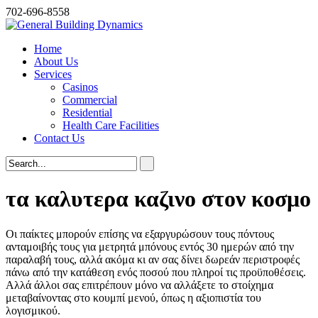
702-696-8558
Home
About Us
Services
Casinos
Commercial
Residential
Health Care Facilities
Contact Us
τα καλυτερα καζινο στον κοσμο
Οι παίκτες μπορούν επίσης να εξαργυρώσουν τους πόντους
ανταμοιβής τους για μετρητά μπόνους εντός 30 ημερών από την
παραλαβή τους, αλλά ακόμα κι αν σας δίνει δωρεάν περιστροφές
πάνω από την κατάθεση ενός ποσού που πληροί τις προϋποθέσεις.
Αλλά άλλοι σας επιτρέπουν μόνο να αλλάξετε το στοίχημα
μεταβαίνοντας στο κουμπί μενού, όπως η αξιοπιστία του
λογισμικού.