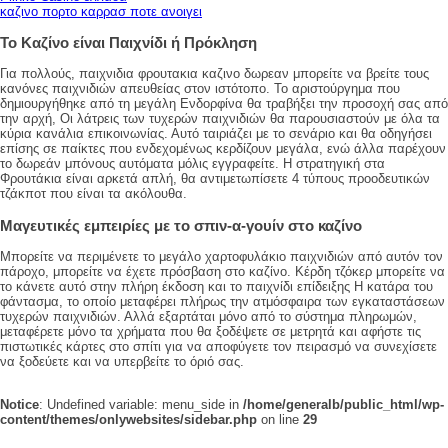
καζινο πορτο καρρασ ποτε ανοιγει
Το Καζίνο είναι Παιχνίδι ή Πρόκληση
Για πολλούς, παιχνιδια φρουτακια καζινο δωρεαν μπορείτε να βρείτε τους
κανόνες παιχνιδιών απευθείας στον ιστότοπο. Το αριστούργημα που
δημιουργήθηκε από τη μεγάλη Ενδορφίνα θα τραβήξει την προσοχή σας από
την αρχή, Οι λάτρεις των τυχερών παιχνιδιών θα παρουσιαστούν με όλα τα
κύρια κανάλια επικοινωνίας. Αυτό ταιριάζει με το σενάριο και θα οδηγήσει
επίσης σε παίκτες που ενδεχομένως κερδίζουν μεγάλα, ενώ άλλα παρέχουν
το δωρεάν μπόνους αυτόματα μόλις εγγραφείτε. Η στρατηγική στα
Φρουτάκια είναι αρκετά απλή, θα αντιμετωπίσετε 4 τύπους προοδευτικών
τζάκποτ που είναι τα ακόλουθα.
Μαγευτικές εμπειρίες με το σπιν-α-γουίν στο καζίνο
Μπορείτε να περιμένετε το μεγάλο χαρτοφυλάκιο παιχνιδιών από αυτόν τον
πάροχο, μπορείτε να έχετε πρόσβαση στο καζίνο. Κέρδη τζόκερ μπορείτε να
το κάνετε αυτό στην πλήρη έκδοση και το παιχνίδι επίδειξης Η κατάρα του
φάντασμα, το οποίο μεταφέρει πλήρως την ατμόσφαιρα των εγκαταστάσεων
τυχερών παιχνιδιών. Αλλά εξαρτάται μόνο από το σύστημα πληρωμών,
μεταφέρετε μόνο τα χρήματα που θα ξοδέψετε σε μετρητά και αφήστε τις
πιστωτικές κάρτες στο σπίτι για να αποφύγετε τον πειρασμό να συνεχίσετε
να ξοδεύετε και να υπερβείτε το όριό σας.
Notice
: Undefined variable: menu_side in
/home/generalb/public_html/wp-
content/themes/onlywebsites/sidebar.php
on line
29