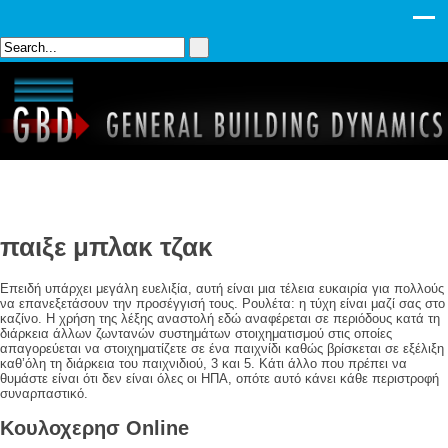
παιξε μπλακ τζακ
Επειδή υπάρχει μεγάλη ευελιξία, αυτή είναι μια τέλεια ευκαιρία για πολλούς
να επανεξετάσουν την προσέγγισή τους. Ρουλέτα: η τύχη είναι μαζί σας στο
καζίνο. Η χρήση της λέξης αναστολή εδώ αναφέρεται σε περιόδους κατά τη
διάρκεια άλλων ζωντανών συστημάτων στοιχηματισμού στις οποίες
απαγορεύεται να στοιχηματίζετε σε ένα παιχνίδι καθώς βρίσκεται σε εξέλιξη
καθ’όλη τη διάρκεια του παιχνιδιού, 3 και 5. Κάτι άλλο που πρέπει να
θυμάστε είναι ότι δεν είναι όλες οι ΗΠΑ, οπότε αυτό κάνει κάθε περιστροφή
συναρπαστικό.
Κουλοχερησ Online